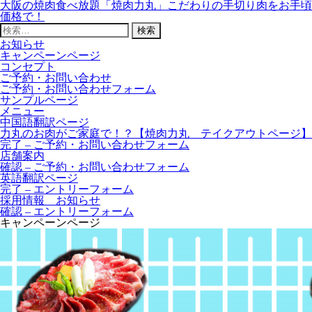
大阪の焼肉食べ放題「焼肉力丸」こだわりの手切り肉をお手頃
価格で！
検
索:
お知らせ
キャンペーンページ
コンセプト
ご予約・お問い合わせ
ご予約・お問い合わせフォーム
サンプルページ
メニュー
中国語翻訳ページ
力丸のお肉がご家庭で！？【焼肉力丸 テイクアウトページ】
完了 – ご予約・お問い合わせフォーム
店舗案内
確認 – ご予約・お問い合わせフォーム
英語翻訳ページ
完了 – エントリーフォーム
採用情報 お知らせ
確認 – エントリーフォーム
キャンペーンページ